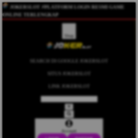
JOKERSLOT
⚡️PLATFORM LOGIN RESMI GAME
ONLINE TERLENGKAP
Shop
SEARCH DI GOOGLE JOKERSLOT
SITUS JOKERSLOT
LINK JOKERSLOT
Account