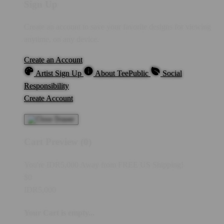
Sign Up
Create an account to save your favorite designs for viewing
anytime, on any device.
Create an Account
Artist Sign Up
About TeePublic
Social
Responsibility
Create Account
Cart Preview (0)
You're
IDR5,000
Away from
FREE US Shipping!
$0
IDR5,000
Your Cart is empty...