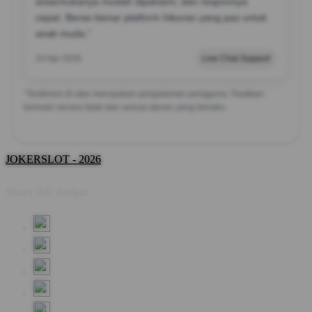
antarmukanya mudah dipahami, dan responnya
cepat. Benar-benar platform hiburan yang pas untuk
anak muda.”
24 Apr 2026
Live Chat Support
*Testimoni di atas merupakan pengalaman pengguna. Pastikan
bermain secara bijak dan sesuai aturan yang berlaku.
JOKERSLOT - 2026
Share this design: