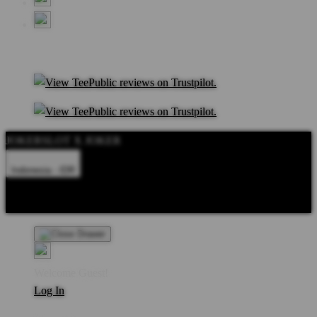
JOKERSLOT X JOKER
Indonesia - IDR
Product Safety
Intellectual Property Policy
CA: Do Not Sell My
Personal Information
Privacy Policy
Terms
Welcome Guest!
Log In