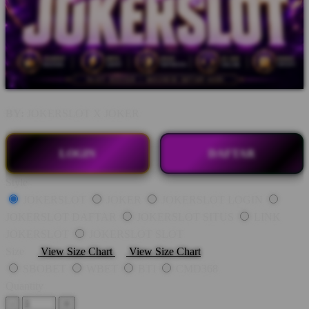
BY:
JOKERSLOT X JOKER
LOGIN
DAFTAR
Style
JOKERSLOT
JOKER
JOKERSLOT LOGIN
JOKERSLOT DAFTAR
JOKERSLOT SITUS
LINK
JOKERSLOT
JOKERSLOT SLOT
Size
View Size Chart
View Size Chart
SBOBET
WBET
BTI
CMD368
Quantity
-
+